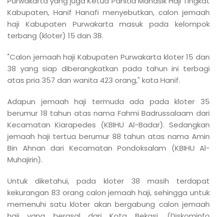
Purwakarta yang juga Ketua Panitia Manasik Haji Tingkat
Kabupaten, Hanif Hanafi menyebutkan, calon jemaah
haji Kabupaten Purwakarta masuk pada kelompok
terbang (kloter) 15 dan 38.
"Calon jemaah haji Kabupaten Purwakarta kloter 15 dan
38 yang siap diberangkatkan pada tahun ini terbagi
atas pria 357 dan wanita 423 orang," kata Hanif.
Adapun jemaah haji termuda ada pada kloter 35
berumur 18 tahun atas nama Fahmi Badrussalaam dari
Kecamatan Kiarapedes (KBIHU Al-Badar). Sedangkan
jemaah haji tertua berumur 88 tahun atas nama Amin
Bin Ahnan dari Kecamatan Pondoksalam (KBIHU Al-
Muhajirin).
Untuk diketahui, pada kloter 38 masih terdapat
kekurangan 83 orang calon jemaah haji, sehingga untuk
memenuhi satu kloter akan bergabung calon jemaah
haji yang berasal dari Kota Bekasi. (Diskominfo