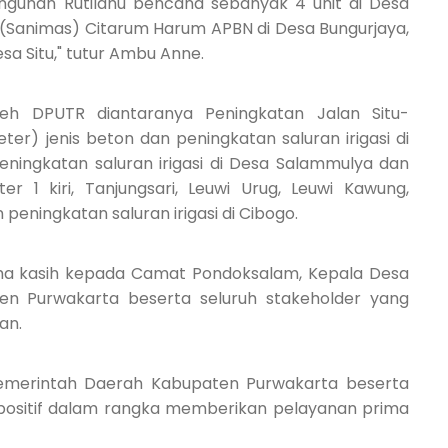
gunan Rutilahu bencana sebanyak 4 unit di Desa
 (Sanimas) Citarum Harum APBN di Desa Bungurjaya,
esa Situ," tutur Ambu Anne.
 oleh DPUTR diantaranya Peningkatan Jalan Situ-
er) jenis beton dan peningkatan saluran irigasi di
eningkatan saluran irigasi di Desa Salammulya dan
ater 1 kiri, Tanjungsari, Leuwi Urug, Leuwi Kawung,
peningkatan saluran irigasi di Cibogo.
ma kasih kepada Camat Pondoksalam, Kepala Desa
en Purwakarta beserta seluruh stakeholder yang
an.
emerintah Daerah Kabupaten Purwakarta beserta
s positif dalam rangka memberikan pelayanan prima