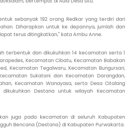
ksalam, bertempat di Aula Desa Situ.
entuk sebanyak 192 orang Redkar yang terdiri dari
rahan. Diharapkan untuk ke depannya, jumlah dan
at terus ditingkatkan," kata Ambu Anne.
lah terbentuk dan dikukuhkan 14 kecamatan serta 1
iarapedes, Kecamatan Cibatu, Kecamatan Babakan
red, Kecamatan Tegalwaru, Kecamatan Bungursari,
Kecamatan Sukatani dan Kecamatan Darangdan,
han, Kecamatan Wanayasa, serta Desa Citalang
i dikukuhkan Destana untuk wilayah Kecamatan
hkan juga pada kecamatan di seluruh Kabupaten
ngguh Bencana (Destana) di Kabupaten Purwakarta.